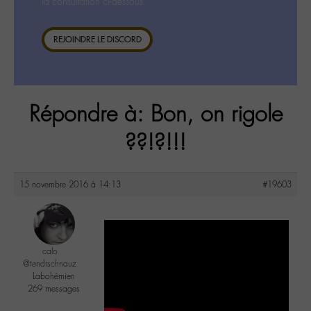
la consultation ci-dessous.
REJOINDRE LE DISCORD
Répondre à: Bon, on rigole
??!?!!!
15 novembre 2016 à 14:13
#19603
calo
@tendrschnauz
Labohémien
269 messages