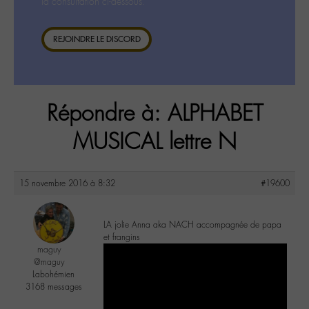
la consultation ci-dessous.
REJOINDRE LE DISCORD
Répondre à: ALPHABET
MUSICAL lettre N
15 novembre 2016 à 8:32
#19600
LA jolie Anna aka NACH accompagnée de papa
et frangins
maguy
@maguy
Labohémien
3168 messages