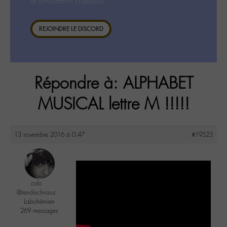
la consultation ci-dessous.
REJOINDRE LE DISCORD
Répondre à: ALPHABET
MUSICAL lettre M !!!!!
13 novembre 2016 à 0:47
#19523
calo
@tendrschnauz
Labohémien
269 messages