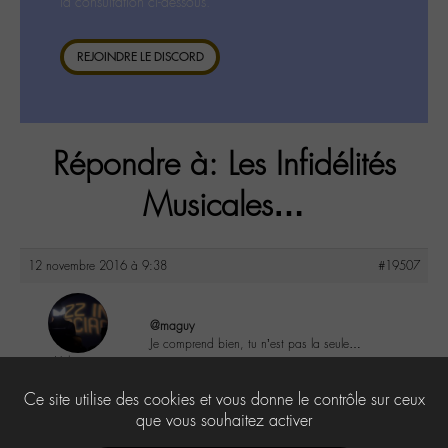
la consultation ci-dessous.
REJOINDRE LE DISCORD
Répondre à: Les Infidélités
Musicales…
12 novembre 2016 à 9:38
#19507
@maguy
Je comprend bien, tu n’est pas la seule…
Valerie
@valou
0
Ce site utilise des cookies et vous donne le contrôle sur ceux
Labohémien
505 messages
que vous souhaitez activer