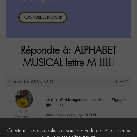
la consultation ci-dessous.
REJOINDRE LE DISCORD
Répondre à: ALPHABET
MUSICAL lettre M !!!!!
11 novembre 2016 à 10:36
#19474
Gracias
@sylviaeugenia
es perfecto para
@gagoo
😂👌🏼👌🏼👌🏼
maguy
Besos y abrazos amiga 😘😘😘
@maguy
Labohémien
3168 messages
0
Ce site utilise des cookies et vous donne le contrôle sur ceux