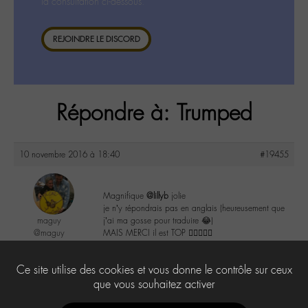
la consultation ci-dessous.
REJOINDRE LE DISCORD
Répondre à: Trumped
10 novembre 2016 à 18:40
#19455
Magnifique
@lillyb
jolie
je n’y répondrais pas en anglais (heureusement que
maguy
j’ai ma gosse pour traduire 😂)
@maguy
MAIS MERCI il est TOP 👌🏼👍🏼😘
Labohémien
3168 messages
2
Ce site utilise des cookies et vous donne le contrôle sur ceux
que vous souhaitez activer