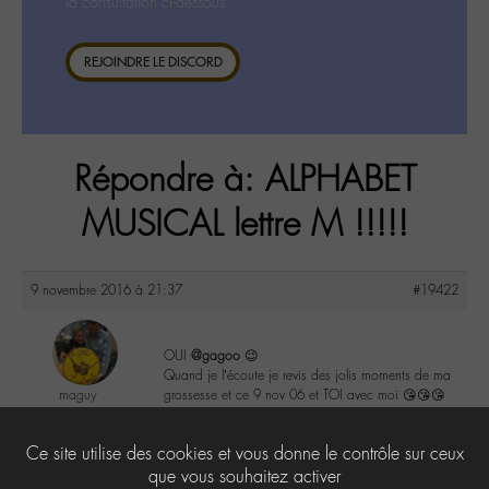
la consultation ci-dessous.
REJOINDRE LE DISCORD
Répondre à: ALPHABET
MUSICAL lettre M !!!!!
9 novembre 2016 à 21:37
#19422
OUI
@gagoo
😉
Quand je l’écoute je revis des jolis moments de ma
maguy
grossesse et ce 9 nov 06 et TOI avec moi 😘😘😘
@maguy
Labohémien
1
Ce site utilise des cookies et vous donne le contrôle sur ceux
3168 messages
que vous souhaitez activer