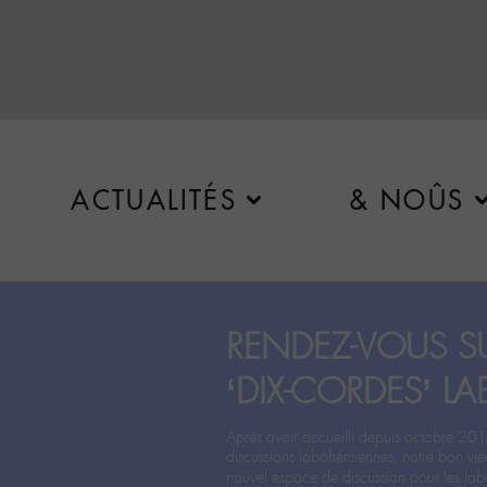
ACTUALITÉS
& NOÛS
RENDEZ-VOUS SU
‘DIX-CORDES’ LA
Après avoir accueilli depuis octobre 201
discussions labohémiennes, notre bon vie
nouvel espace de discussion pour les labo