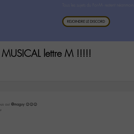
Tous les sujets du For-M- restent néanmoin
REJOINDRE LE DISCORD
MUSICAL lettre M !!!!!
ous oui
@maguy
😉😉😉
u