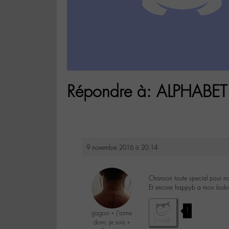
Répondre à: ALPHABET 
9 novembre 2016 à 20:14
Chanson toute special pour n
Et encore happyb a mon loulo
1
gagoo « j’aime
donc je suis »