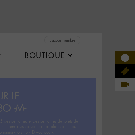
Espace membre
BOUTIQUE
R LE
BO -M-
5 des centaines et des centaines de sujets de
ux Forum laisse désormais sa place à un tout
hémien‧ne‧s: le « Dix-cordes ».