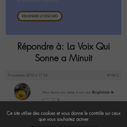
la consultation ci-dessous.
REJOINDRE LE DISCORD
Répondre à: La Voix Qui
Sonne a Minuit
9 novembre 2016 à 17:24
#19412
Alors levons nos verres à nos vers
@nightstride
🍻
maguy
1
@maguy
Ce site utilise des cookies et vous donne le contrôle sur ceux
Labohémien
3168 messages
que vous souhaitez activer