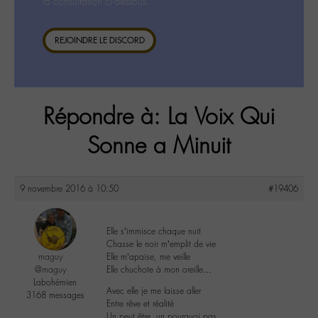
la consultation ci-dessous.
REJOINDRE LE DISCORD
Répondre à: La Voix Qui
Sonne a Minuit
9 novembre 2016 à 10:50
#19406
Elle s’immisce chaque nuit
Chasse le noir m’emplit de vie
maguy
Elle m’apaise, me veille
@maguy
Elle chuchote à mon oreille…
Labohémien
Avec elle je me laisse aller
3168 messages
Entre rêve et réalité
Un peut être, un pourquoi pas…