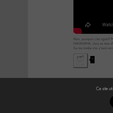
Alors, pourquoi c’est rigolo? P
HAHAHAHA, chuis en train d’m
Sur ma tombe v’as y’avoir ecris
7
Ce site ut
Labo -M-
Contact
À propos
Press Kit -M-
CG