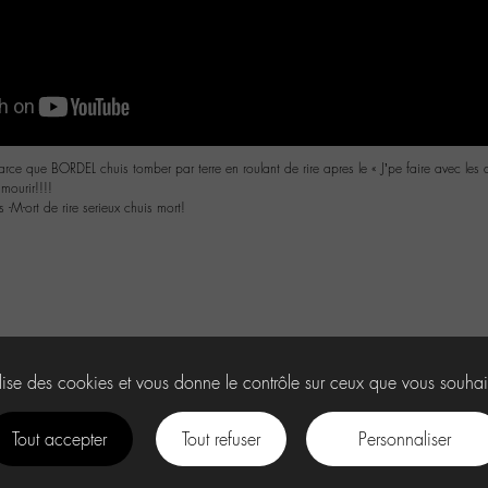
arce que BORDEL chuis tomber par terre en roulant de rire apres le « J’pe faire avec les
ourir!!!!
 -M-ort de rire serieux chuis mort!
ilise des cookies et vous donne le contrôle sur ceux que vous souhai
Tout accepter
Tout refuser
Personnaliser
facebook
instagram
Youtube
Discord
tiktok
.
U