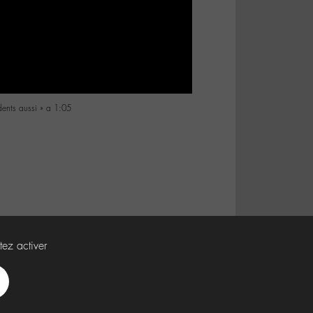
 dents aussi » a 1:05
tez activer
Spotify
Deezer
Apple