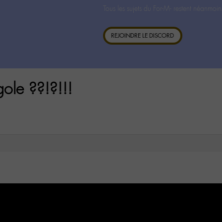
Tous les sujets du For-M- restent néanmoin
REJOINDRE LE DISCORD
ole ??!?!!!