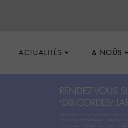
ACTUALITÉS
& NOÛS
RENDEZ-VOUS SU
‘DIX-CORDES’ LA
Après avoir accueilli depuis octobre 201
discussions labohémiennes, notre bon vie
nouvel espace de discussion pour les labo