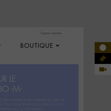
Espace membre
BOUTIQUE
R LE
BO -M-
5 des centaines et des centaines de sujets de
ux Forum laisse désormais sa place à un tout
hémien‧ne‧s: le « Dix-cordes ».