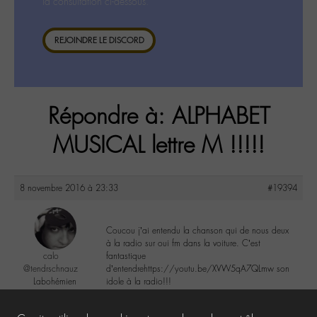
la consultation ci-dessous.
REJOINDRE LE DISCORD
Répondre à: ALPHABET
MUSICAL lettre M !!!!!
8 novembre 2016 à 23:33
#19394
Coucou j’ai entendu la chanson qui de nous deux
à la radio sur oui fm dans la voiture. C’est
calo
fantastique
@tendrschnauz
d’entendrehttps://youtu.be/XVW5qA7QLmw son
Labohémien
idole à la radio!!!
269 messages
0