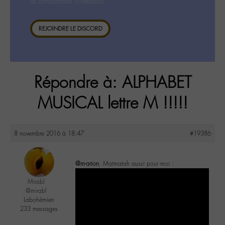
la consultation ci-dessous.
REJOINDRE LE DISCORD
Répondre à: ALPHABET
MUSICAL lettre M !!!!!
8 novembre 2016 à 18:47
#19386
@m-arion
, Matmatah aussi pour moi :
Mirabl
@mirabl
Labohémien
233 messages