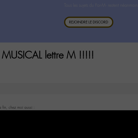
Tous les sujets du For-M- restent néanmoin
REJOINDRE LE DISCORD
MUSICAL lettre M !!!!!
la fin, chez moi aussi :