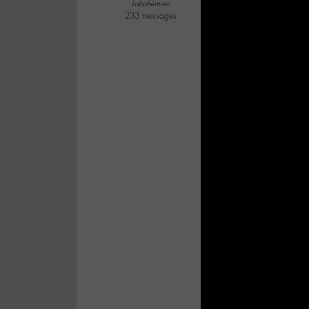
Labohémien
233 messages