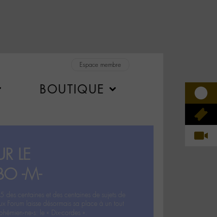
Espace membre
BOUTIQUE
R LE
BO -M-
5 des centaines et des centaines de sujets de
ux Forum laisse désormais sa place à un tout
hémien‧ne‧s: le « Dix-cordes ».