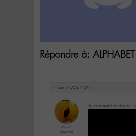
Répondre à: ALPHABET 
7 novembre 2016 à 22:34
Et, en version le meilleur pour 
Mirabl
@mirabl