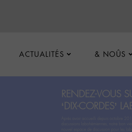
ACTUALITÉS
& NOÛS
RENDEZ-VOUS SU
‘DIX-CORDES’ LA
Après avoir accueilli depuis octobre 201
discussions labohémiennes, notre bon vie
nouvel espace de discussion pour les labo