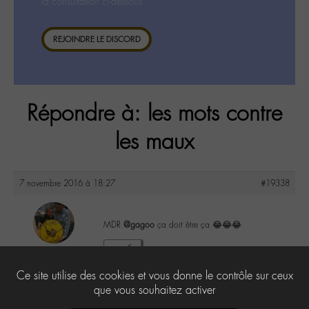
la consultation ci-dessous.
REJOINDRE LE DISCORD
Répondre à: les mots contre
les maux
7 novembre 2016 à 18:27
#19338
MDR
@gagoo
ça doit être ça 😂😂😂
maguy
1
@maguy
Ce site utilise des cookies et vous donne le contrôle sur ceux
Labohémien
3168 messages
que vous souhaitez activer