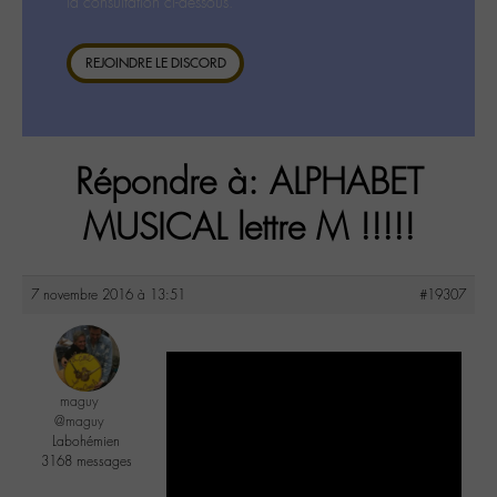
la consultation ci-dessous.
REJOINDRE LE DISCORD
Répondre à: ALPHABET
MUSICAL lettre M !!!!!
7 novembre 2016 à 13:51
#19307
maguy
@maguy
Labohémien
3168 messages