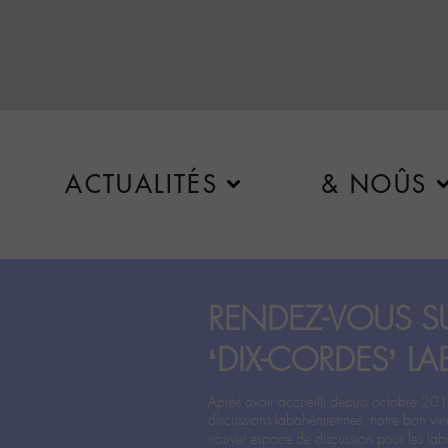
ACTUALITÉS
& NOÛS
RENDEZ-VOUS SU
‘DIX-CORDES’ LA
Après avoir accueilli depuis octobre 201
discussions labohémiennes, notre bon vie
nouvel espace de discussion pour les labo