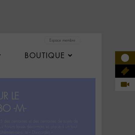
Espace membre
BOUTIQUE
R LE
BO -M-
5 des centaines et des centaines de sujets de
ux Forum laisse désormais sa place à un tout
hémien‧ne‧s: le « Dix-cordes ».