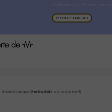
Tous les sujets du For-M- restent néanmoin
REJOINDRE LE DISCORD
rte de -M-
a chouette histoire avec
@matthieuchedid
, c est cool vraiment😉.