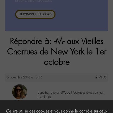
la consultation ci-dessous.
REJOINDRE LE DISCORD
Répondre à: -M- aux Vieilles
Charrues de New York le 1er
octobre
5 novembre 2016 à 18:44
#19180
Superbes photos
@Valou
! Quelques têtes connues
en effet 😀
floflo
@floflo
2
Ce site utilise des cookies et vous donne le contrôle sur ceux
Labohémien