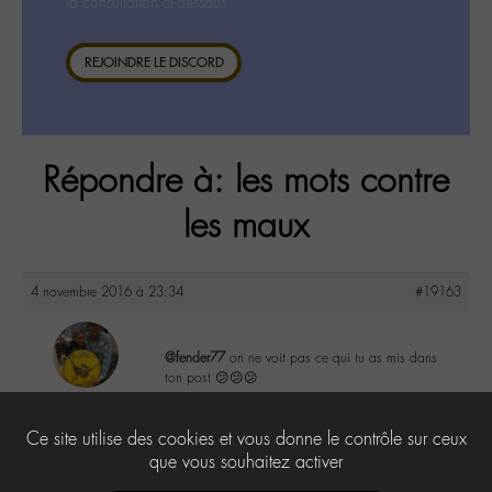
la consultation ci-dessous.
REJOINDRE LE DISCORD
Répondre à: les mots contre
les maux
4 novembre 2016 à 23:34
#19163
@fender77
on ne voit pas ce qui tu as mis dans
ton post 😕😕😕
maguy
@maguy
1
Ce site utilise des cookies et vous donne le contrôle sur ceux
Labohémien
3168 messages
que vous souhaitez activer