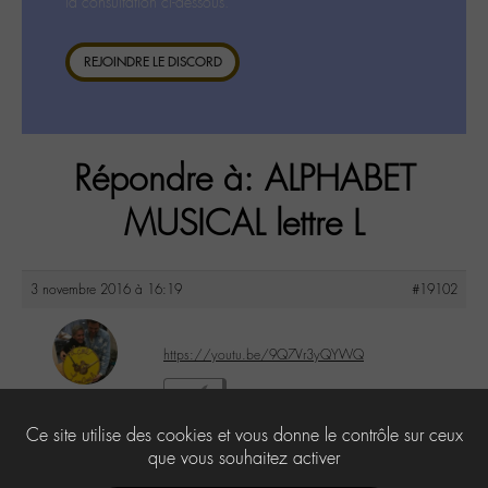
la consultation ci-dessous.
REJOINDRE LE DISCORD
Répondre à: ALPHABET
MUSICAL lettre L
3 novembre 2016 à 16:19
#19102
https://youtu.be/9Q7Vr3yQYWQ
maguy
4
@maguy
Ce site utilise des cookies et vous donne le contrôle sur ceux
Labohémien
3168 messages
que vous souhaitez activer