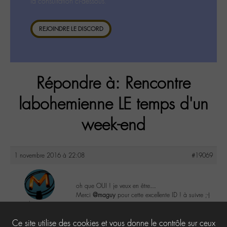
la consultation ci-dessous.
REJOINDRE LE DISCORD
Répondre à: Rencontre
labohemienne LE temps d'un
week-end
1 novembre 2016 à 22:08
#19069
oh que OUI ! je veux en être…
Merci
@maguy
pour cette excellente ID ! à suivre ;-)
louvie
@louvie94
2
Ce site utilise des cookies et vous donne le contrôle sur ceux
Labohémien