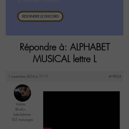
la consultation ci-dessous.
REJOINDRE LE DISCORD
Répondre à: ALPHABET
MUSICAL lettre L
1 novembre 2016 à 17:11
#19054
Valerie
@valou
Labohémien
505 messages