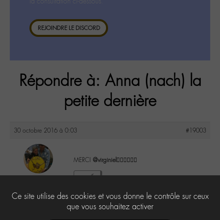
la consultation ci-dessous.
REJOINDRE LE DISCORD
Répondre à: Anna (nach) la
petite dernière
30 octobre 2016 à 0:03
#19003
MERCI
@virginiel
👍🏼👌🏼✌🏼️
maguy
1
@maguy
Ce site utilise des cookies et vous donne le contrôle sur ceux
Labohémien
3168 messages
que vous souhaitez activer