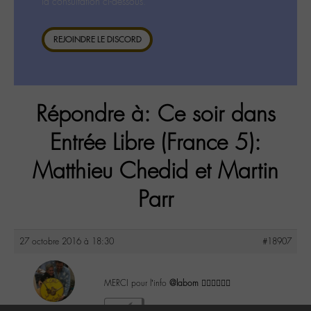
la consultation ci-dessous.
REJOINDRE LE DISCORD
Répondre à: Ce soir dans
Entrée Libre (France 5):
Matthieu Chedid et Martin
Parr
27 octobre 2016 à 18:30
#18907
MERCI pour l’info
@labom
👍🏼👌🏼✌🏼️
maguy