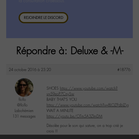
la consultation ci-dessous.
REJOINDRE LE DISCORD
Répondre à: Deluxe & -M-
24 octobre 2016 à 23:20
#18776
SHOES
https://www.youtube.com/watch?
v=59eoP7CnySw
floflo
BABY THAT’S YOU
@floflo
https://www.youtube.com/watch?v=8LOZPdblZig
Labohémien
WAIT A MINUTE
131 messages
https://youtu.be/OTm5A3ZlmDM
Désolée pour le son qui sature, on a trop crié je
crois !!