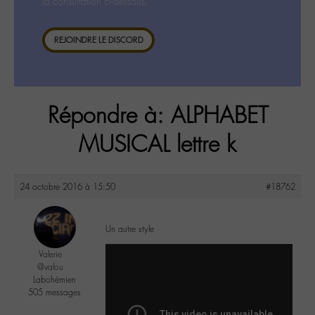
la consultation ci-dessous.
REJOINDRE LE DISCORD
Répondre à: ALPHABET
MUSICAL lettre k
24 octobre 2016 à 15:50
#18762
Un autre style
Valerie
@valou
Labohémien
505 messages