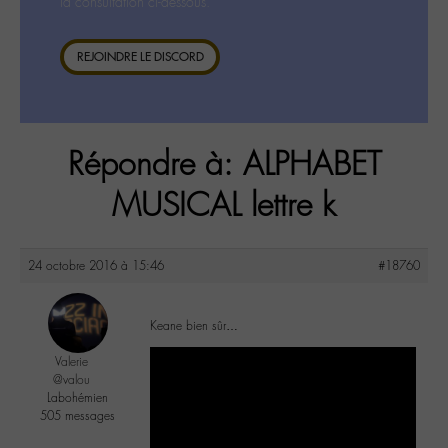
la consultation ci-dessous.
REJOINDRE LE DISCORD
Répondre à: ALPHABET
MUSICAL lettre k
24 octobre 2016 à 15:46
#18760
Keane bien sûr…
Valerie
@valou
Labohémien
505 messages