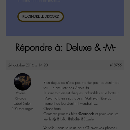
la consultation ci-dessous.
REJOINDRE LE DISCORD
Répondre à: Deluxe & -M-
24 octobre 2016 à 14:20
#18755
Bien deçue de n’etre pas monter pour ce Zenith de
fou , ils assurent nos Aixois 👍
Valerie
Ils sont totalement dingues, adorables et le batteur
@valou
m’avait dit, en sept, que si Matt etait libre au
Labohémien
moment de leur Zenith il viendrait …..
505 messages
Chose faite
Contente pour tes filles
@corinneb
et pour vous les
vieilles😆@floflo
@elodie
@Suzelle
Va falloir nous faire un petit CR avec vos photos (