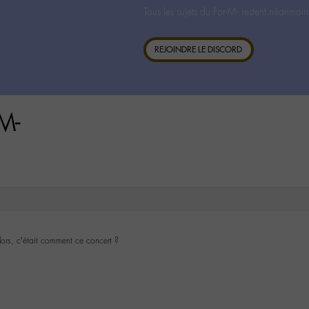
Tous les sujets du For-M- restent néanmoin
REJOINDRE LE DISCORD
M-
ors, c’était comment ce concert ?