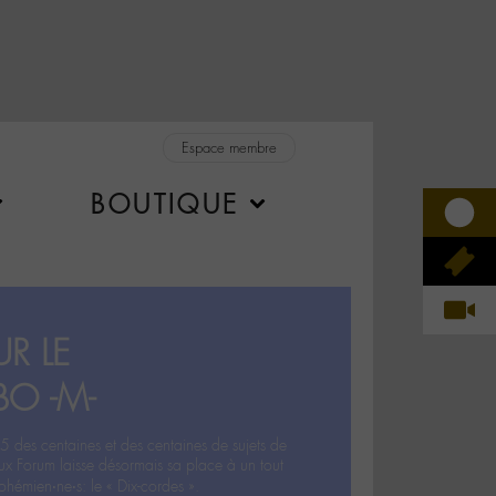
Espace membre
BOUTIQUE
R LE
BO -M-
5 des centaines et des centaines de sujets de
ux Forum laisse désormais sa place à un tout
hémien‧ne‧s: le « Dix-cordes ».