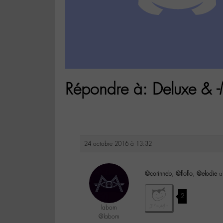
Répondre à: Deluxe & -
24 octobre 2016 à 13:32
@corinneb
,
@floflo
,
@elodie
al
2
labom
@labom