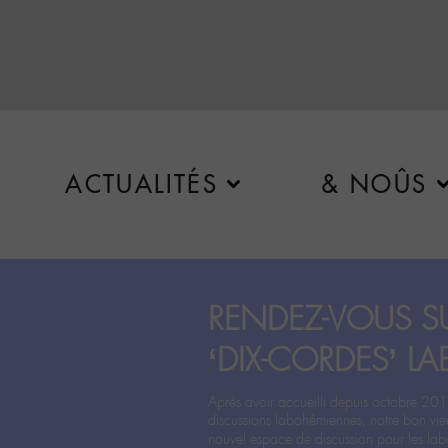
ACTUALITÉS
& NOÛS
RENDEZ-VOUS SU
‘DIX-CORDES’ LA
Après avoir accueilli depuis octobre 201
discussions labohémiennes, notre bon vie
nouvel espace de discussion pour les labo