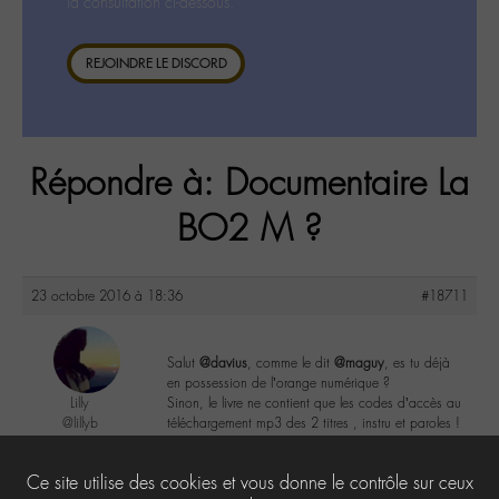
la consultation ci-dessous.
REJOINDRE LE DISCORD
Répondre à: Documentaire La
BO2 M ?
23 octobre 2016 à 18:36
#18711
Salut
@davius
, comme le dit
@maguy
, es tu déjà
en possession de l’orange numérique ?
Lilly
Sinon, le livre ne contient que les codes d’accès au
@lillyb
téléchargement mp3 des 2 titres , instru et paroles !
Labohémien
948 messages
1
Ce site utilise des cookies et vous donne le contrôle sur ceux