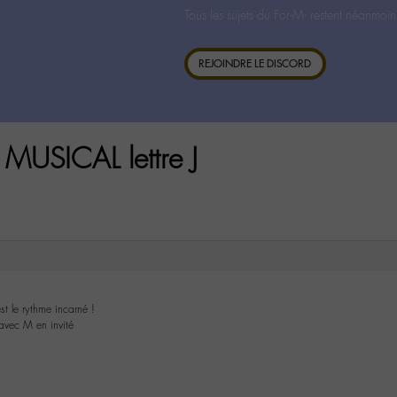
Tous les sujets du For-M- restent néanmoin
REJOINDRE LE DISCORD
MUSICAL lettre J
st le rythme incarné !
avec M en invité