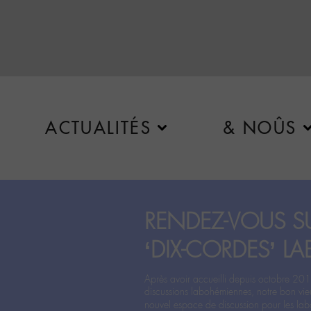
ACTUALITÉS
& NOÛS
RENDEZ-VOUS SU
‘DIX-CORDES’ LA
Après avoir accueilli depuis octobre 201
discussions labohémiennes, notre bon vie
nouvel espace de discussion pour les labo