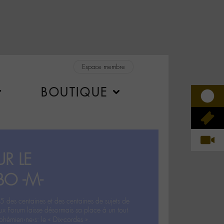
Espace membre
BOUTIQUE
R LE
BO -M-
5 des centaines et des centaines de sujets de
ux Forum laisse désormais sa place à un tout
hémien‧ne‧s: le « Dix-cordes ».