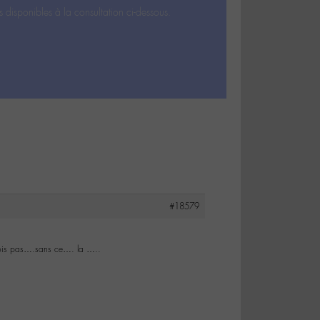
s disponibles à la consultation ci-dessous.
#18579
vois pas….sans ce…. la …..