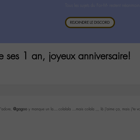
Tous les sujets du For-M- restent néanmoin
REJOINDRE LE DISCORD
e ses 1 an, joyeux anniversaire!
j’adore,
@gagoo
y manque un la….colalala …mais colala ,,, là j’aime ça, mais j’te 