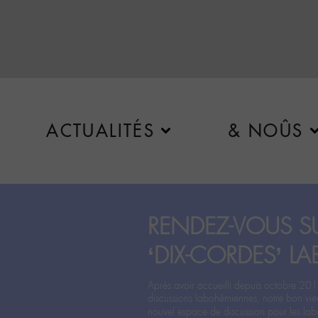
ACTUALITÉS
& NOÛS
RENDEZ-VOUS SU
‘DIX-CORDES’ LA
Après avoir accueilli depuis octobre 201
discussions labohémiennes, notre bon vie
nouvel espace de discussion pour les labo