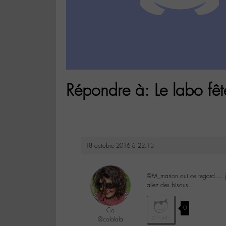
Répondre à: Le labo fêt
18 octobre 2016 à 22:13
@M_marion oui ce regard…. 
allez des bisous….
0
Co
@colalala