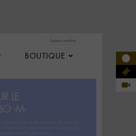
Espace membre
BOUTIQUE
R LE
BO -M-
5 des centaines et des centaines de sujets de
ux Forum laisse désormais sa place à un tout
hémien‧ne‧s: le « Dix-cordes ».