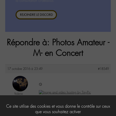
la consultation ci-dessous.
REJOINDRE LE DISCORD
Répondre à: Photos Amateur -
M- en Concert
17 octobre 2016 à 23:49
#18549
😏
Valerie
@valou
Labohémien
6
Ce site utilise des cookies et vous donne le contrôle sur ceux
505 messages
que vous souhaitez activer