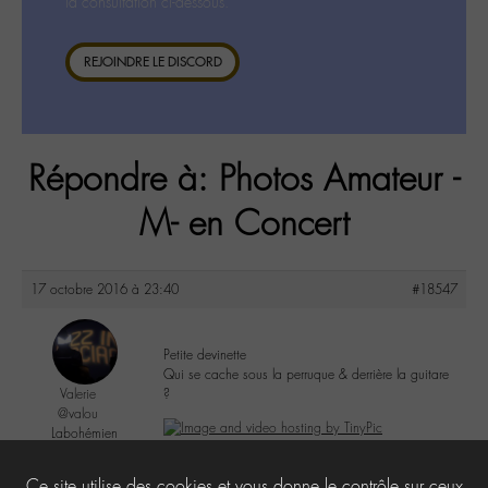
la consultation ci-dessous.
REJOINDRE LE DISCORD
Répondre à: Photos Amateur -
M- en Concert
17 octobre 2016 à 23:40
#18547
Petite devinette
Qui se cache sous la perruque & derrière la guitare
Valerie
?
@valou
Labohémien
505 messages
6
Ce site utilise des cookies et vous donne le contrôle sur ceux