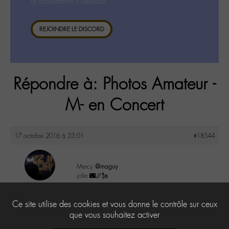
la consultation ci-dessous.
REJOINDRE LE DISCORD
Répondre à: Photos Amateur -
M- en Concert
17 octobre 2016 à 23:01
#18544
Mercy
@maguy
jolie 🌃🌌🗽
Valerie
@valou
3
Ce site utilise des cookies et vous donne le contrôle sur ceux
Labohémien
505 messages
que vous souhaitez activer