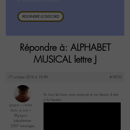
la consultation ci-dessous.
REJOINDRE LE DISCORD
Répondre à: ALPHABET
MUSICAL lettre J
17 octobre 2016 à 19:49
#18533
Vu tous les bons sons proposé je me devais d etre
a la hauteur:
gagoo « j’aime
donc je suis »
@gagoo
Labohémien
2367 messages