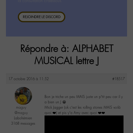
la consultation ci-dessous.
REJOINDRE LE DISCORD
Répondre à: ALPHABET
MUSICAL lettre J
17 octobre 2016 à 11:52
#18517
Bon je triche un peu MAIS juste un p’tit peu car il y
a bien un J 😁
maguy
Mick Jagger (ok c’est les rolling stones MAIS voilà
@maguy
quoi ❤️) et pis y’a Amy avec quoi ❤️❤️
Labohémien
3168 messages