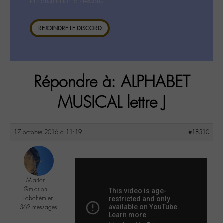
la consultation ci-dessous.
REJOINDRE LE DISCORD
Répondre à: ALPHABET
MUSICAL lettre J
17 octobre 2016 à 11:19
#18510
-M-arion
@m-arion
Labohémien
362 messages