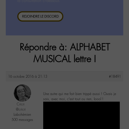
la consultation ci-dessous.
REJOINDRE LE DISCORD
Répondre à: ALPHABET
MUSICAL lettre I
16 octobre 2016 à 21:13
#18491
Une autre qui me fait bien trippé aussi ! Ouais je
sais, avec moi, c’est tout ou rien, loool !
Cricri
@cricri
Labohémien
500 messages