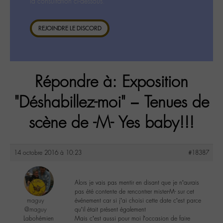
la consultation ci-dessous.
REJOINDRE LE DISCORD
Répondre à: Exposition
"Déshabillez-moi" – Tenues de
scène de -M- Yes baby!!!
14 octobre 2016 à 10:23
#18387
Alors je vais pas mentir en disant que je n’aurais
pas été contente de rencontrer mister-M- sur cet
maguy
événement car si j’ai choisi cette date c’est parce
@maguy
qu’il était présent également
Labohémien
Mais c’est aussi pour moi l’occasion de faire