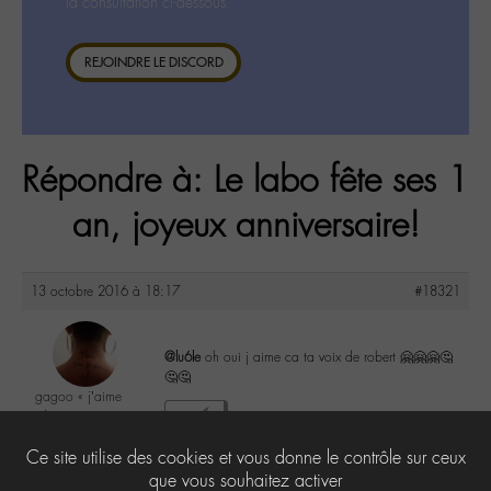
la consultation ci-dessous.
REJOINDRE LE DISCORD
Répondre à: Le labo fête ses 1
an, joyeux anniversaire!
13 octobre 2016 à 18:17
#18321
@lu6le
oh oui j aime ca ta voix de robert 🤗🤗🤗🤔
🤔🤔
gagoo « j’aime
donc je suis »
1
@gagoo
Ce site utilise des cookies et vous donne le contrôle sur ceux
Labohémien
2367 messages
que vous souhaitez activer