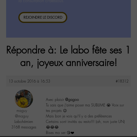
la consultation ci-dessous.
REJOINDRE LE DISCORD
Répondre à: Le labo fête ses 1
an, joyeux anniversaire!
13 octobre 2016 à 16:53
#18312
Avec plaisir
@gagoo
Tu sais que j’aime poser ma SUBLIME 😭 Voix sur
maguy
tes projets 😉
@maguy
Mais bon je vois qu’il y a des préférences
Labohémien
Certains sont invités au resto!!! (ah, non juste UN)
3168 messages
😂😂😂
Bises mo ser 😘❤️