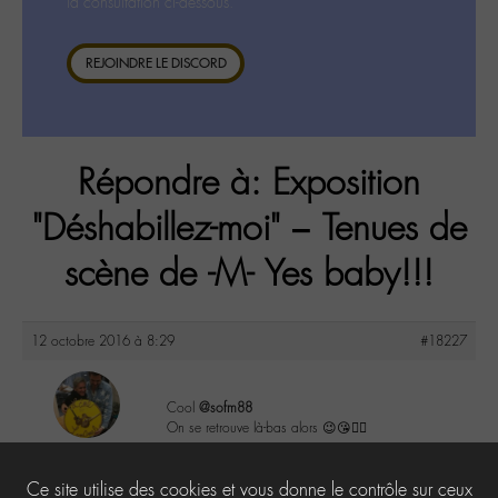
la consultation ci-dessous.
REJOINDRE LE DISCORD
Répondre à: Exposition
"Déshabillez-moi" – Tenues de
scène de -M- Yes baby!!!
12 octobre 2016 à 8:29
#18227
Cool
@sofm88
On se retrouve là-bas alors 😉😘✌🏼️
maguy
@maguy
3
Ce site utilise des cookies et vous donne le contrôle sur ceux
Labohémien