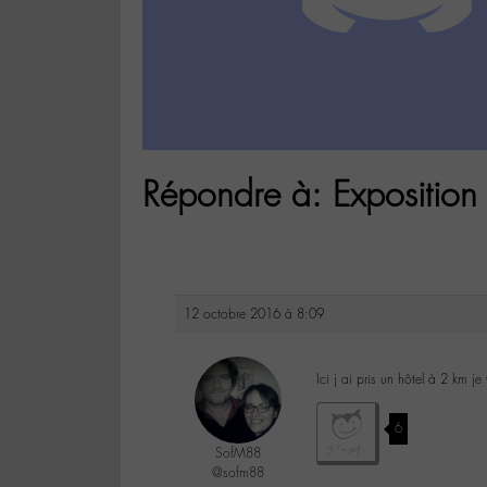
Répondre à: Exposition 
12 octobre 2016 à 8:09
Ici j ai pris un hôtel à 2 km j
6
SofM88
@sofm88