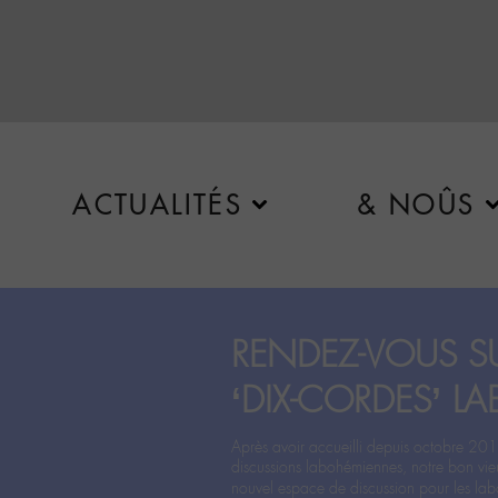
ACTUALITÉS
& NOÛS
RENDEZ-VOUS SU
‘DIX-CORDES’ LA
Après avoir accueilli depuis octobre 201
discussions labohémiennes, notre bon vie
nouvel espace de discussion pour les labo