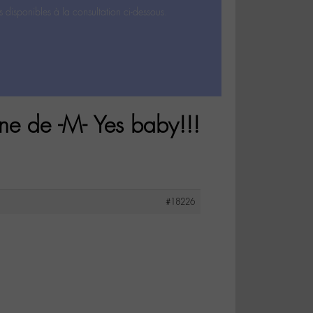
s disponibles à la consultation ci-dessous.
ne de -M- Yes baby!!!
#18226