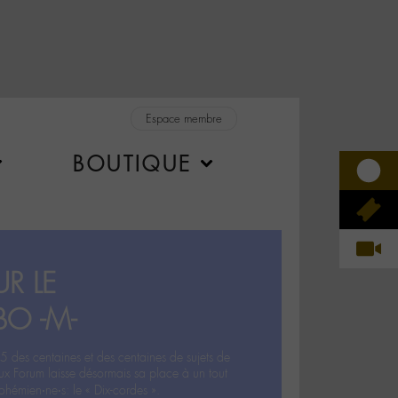
Espace membre
BOUTIQUE
R LE
BO -M-
5 des centaines et des centaines de sujets de
ux Forum laisse désormais sa place à un tout
hémien‧ne‧s: le « Dix-cordes ».