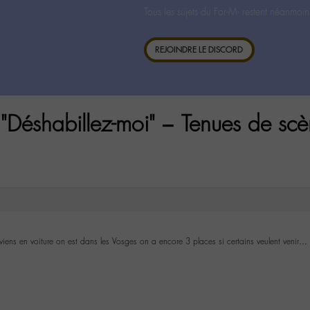
Tous les sujets du For-M- restent néanmoin
REJOINDRE LE DISCORD
"Déshabillez-moi" – Tenues de scè
e viens en voiture on est dans les Vosges on a encore 3 places si certains veulent venir…