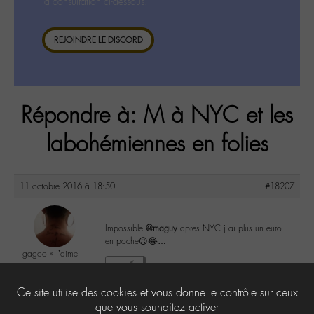
la consultation ci-dessous.
REJOINDRE LE DISCORD
Répondre à: M à NYC et les
labohémiennes en folies
11 octobre 2016 à 18:50
#18207
Impossible
@maguy
apres NYC j ai plus un euro
en poche😉😂…
gagoo « j’aime
donc je suis »
1
@gagoo
Ce site utilise des cookies et vous donne le contrôle sur ceux
Labohémien
2367 messages
que vous souhaitez activer