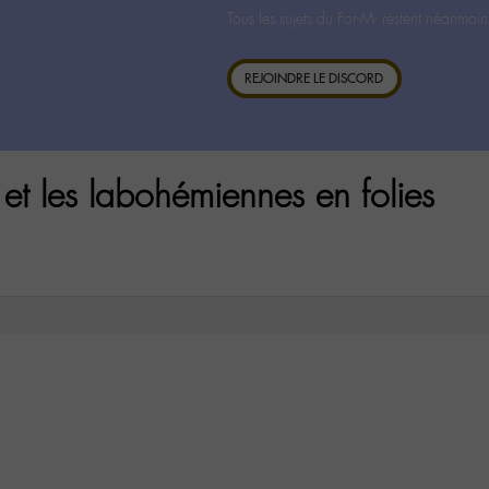
Tous les sujets du For-M- restent néanmoin
REJOINDRE LE DISCORD
 les labohémiennes en folies