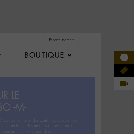
Espace membre
BOUTIQUE
R LE
BO -M-
5 des centaines et des centaines de sujets de
ux Forum laisse désormais sa place à un tout
hémien‧ne‧s: le « Dix-cordes ».