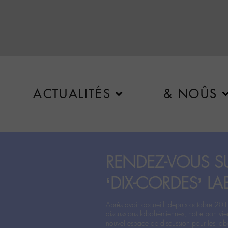
ACTUALITÉS
& NOÛS
RENDEZ-VOUS SU
‘DIX-CORDES’ LA
Après avoir accueilli depuis octobre 201
discussions labohémiennes, notre bon vie
nouvel espace de discussion pour les labo