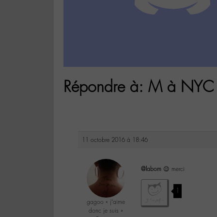
Répondre à: M à NYC et
11 octobre 2016 à 18:46
@labom
😉 merci
1
gagoo « j’aime
donc je suis »