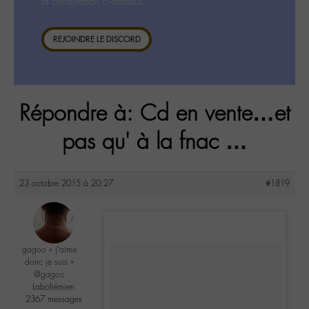
la consultation ci-dessous.
REJOINDRE LE DISCORD
Répondre à: Cd en vente…et
pas qu' à la fnac …
23 octobre 2015 à 20:27
#1819
gagoo « j’aime
donc je suis »
@gagoo
Labohémien
2367 messages