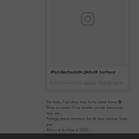
#famillechedid#cd#dvd# bonheur
A post shared by
gagoo
(@gagoograr) on
Oct
Yes baby,il est dans mon home sweet home 😍
Doux souvenirs d’une tournée passée beaucoup
trop vite…
Partage amour émotions famille liens amitiers Sister
joie
Amour et bonheur à 200%