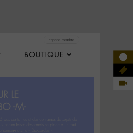
Espace membre
BOUTIQUE
R LE
BO -M-
5 des centaines et des centaines de sujets de
ux Forum laisse désormais sa place à un tout
hémien‧ne‧s: le « Dix-cordes ».