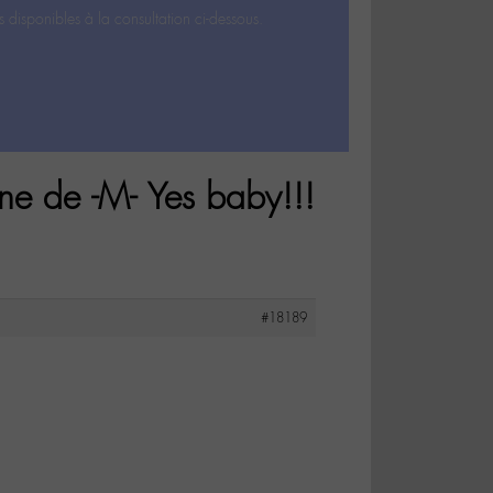
s disponibles à la consultation ci-dessous.
ne de -M- Yes baby!!!
#18189