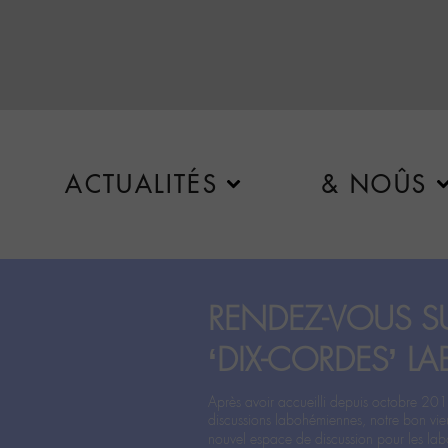
ACTUALITÉS
& NOÛS
RENDEZ-VOUS SU
‘DIX-CORDES’ LA
Après avoir accueilli depuis octobre 201
discussions labohémiennes, notre bon vie
nouvel espace de discussion pour les labo