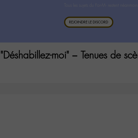
Tous les sujets du For-M- restent néanmoin
REJOINDRE LE DISCORD
"Déshabillez-moi" – Tenues de scè