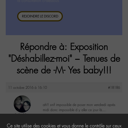
la consultation ci-dessous.
REJOINDRE LE DISCORD
Répondre à: Exposition
"Déshabillez-moi" – Tenues de
scène de -M- Yes baby!!!
11 octobre 2016 à 16:10
#18186
ah!! snif impossible de poser mon vendredi après
midi donc impossible d y aller ce jour là….
SofM88
@sofm88
1
Ce site utilise des cookies et vous donne le contrôle sur ceux
Labohémien