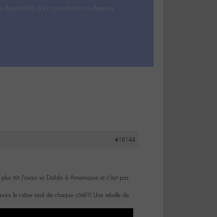
s disponibles à la consultation ci-dessous.
#18144
lus tôt j’avais vu Dalida à Annemasse et c’est pas
avais le crâne rasé de chaque côté!!! Une rebelle de