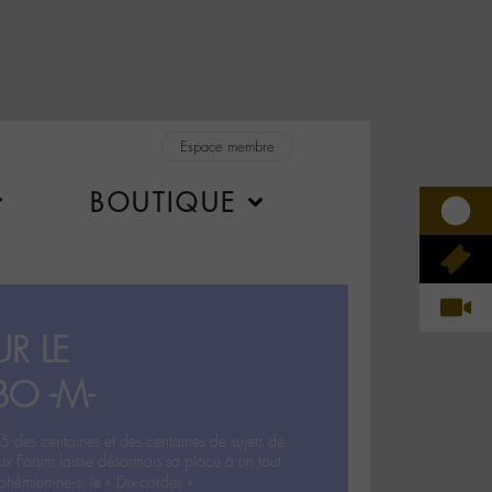
Espace membre
BOUTIQUE
R LE
BO -M-
5 des centaines et des centaines de sujets de
ux Forum laisse désormais sa place à un tout
hémien‧ne‧s: le « Dix-cordes ».