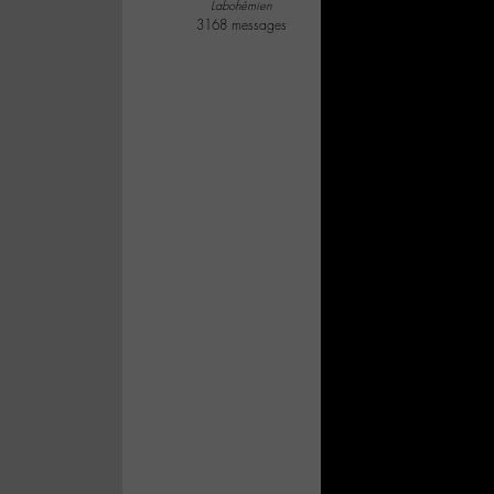
Labohémien
3168 messages