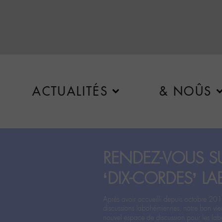
ACTUALITÉS
& NOÛS
RENDEZ-VOUS SU
‘DIX-CORDES’ LA
Après avoir accueilli depuis octobre 201
discussions labohémiennes, notre bon vie
nouvel espace de discussion pour les labo