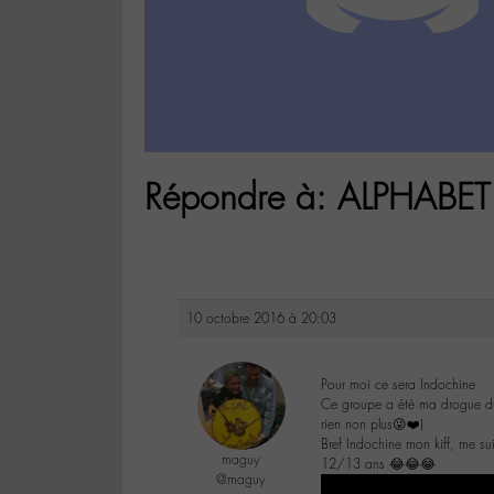
Répondre à: ALPHABET 
10 octobre 2016 à 20:03
Pour moi ce sera Indochine
Ce groupe a été ma drogue dur
rien non plus😜❤️)
Bref Indochine mon kiff, me su
maguy
12/13 ans 😂😂😂
@maguy