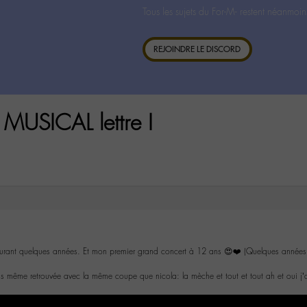
Tous les sujets du For-M- restent néanmoin
REJOINDRE LE DISCORD
MUSICAL lettre I
ant quelques années. Et mon premier grand concert à 12 ans 😍❤️ (Quelques années p
is même retrouvée avec la même coupe que nicola: la mèche et tout et tout ah et oui j’